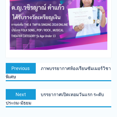
Post
Previous
Previous
ภาพบรรยากาศห้องเรียนซัมเมอร์วิชา
navigation
post:
พิเศษ
Next
Next
บรรยากาศเปิดเทอมวันแรก ระดับ
post:
ประถม-มัธยม