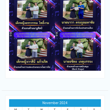
November 2024
M
T
W
T
F
S
S