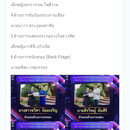
เด็กหญิงอรรวรรณ โพธิ์งาม
4.ด้านการขับร้องประสานเสียง
นายนาวา ตระกูลมหาชัย
5.ด้านการแสดงประกอบวงโยธวาทิต
เด็กหญิงวาสินี แก้วเกิด
6.ด้านการสนับสนุน (Back Stage)
นายอชิตะ เกตุบรรจง