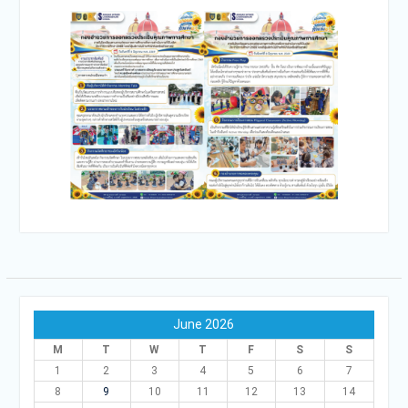
June 2026
M
T
W
T
F
S
S
1
2
3
4
5
6
7
8
9
10
11
12
13
14