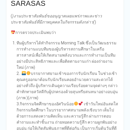
SARASAS
(
)งานประชาสัมพันธ์ขออนุญาตเผยแพร่ภาพและข่าว
ประชาสัมพันธ์ที่มีภาพบุคคลในกิจกรรมดังกล่าว(
)
การตรวจประเมินพบว่า
ทีมผู้บริหารได้ทำกิจกรรม Morning Talk ซึ่งเป็นวัฒนธรรม
การทำงานแบบทีมของผู้บริหารสถานศึกษาในเครือ
สารสาสน์เพื่อให้เกิดสนามพลังบวกและการทำงานเป็นทีม
อย่างมีประสิทธิภาพและเพื่อติดตามงานเก่า ผ่องถ่ายงาน
ใหม่ (ภาพ)
2..
บรรยากาศยามเช้าของการรับนักเรียน ในช่วงเช้า
คุณครูออกมาต้อนรับนักเรียนคอยอำนวยความสะดวกได้
อย่างทั่วถึง ผู้บริหารเดินดูความเรียบร้อยตามจุดต่างๆ กล่าว
คำทักทายสวัสดีกับผู้ปกครองด้วยสุนทรียสนทนาอย่างอบอุ่น
(ภาพ )(ภาพ)
3.กิจกรรมจิตศึกษาของอัศวินน้อย
เช้าวันใหม่อันสดใส
กิจกรรมจิตศึกษา ในบรรยากาศสนามพลังเชิงบวก เต็มไป
ด้วยการแสดงความคิดเห็น และความรู้สึก ผ่านการตอบ
คำถามและทำชิ้นงาน ถ่ายทอดความรู้สึก ความผูกพันอย่าง
อบอุ่น ก่อให้เกิดสัมพันธภาพที่ดีต่อกัน เป็นการเริ่มต้นวันที่ดี