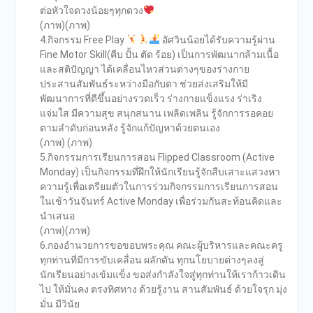
ต่อหัวใจดวงน้อยๆทุกดวง
(ภาพ)(ภาพ)
4.กิจกรรม Free Play
อัศวินน้อยได้รับความรู้ผ่าน
Fine Motor Skill(คีบ ปั้น ตัด ร้อย) เป็นการพัฒนากล้ามเนื้อ
และสติปัญญา ได้เคลื่อนไหวส่วนต่างๆของร่างกาย
ประสานสัมพันธ์ระหว่างมือกับตา ช่วยส่งเสริมให้มี
พัฒนาการที่ดีขึ้นอย่างรวดเร็ว ร่างกายแข็งแรง ร่าเริง
แจ่มใส มีความสุข สนุกสนาน เพลิดเพลิน รู้จักการรอคอย
ตามลำดับก่อนหลัง รู้จักแก้ปัญหาด้วยตนเอง
(ภาพ) (ภาพ)
5.กิจกรรมการเรียนการสอน Flipped Classroom (Active
Monday) เป็นกิจกรรมที่ฝึกให้นักเรียนรู้จักสืบเสาะแสวงหา
ความรู้เพื่อเตรียมตัวในการร่วมกิจกรรมการเรียนการสอน
ในเช้าวันจันทร์ Active Monday เพื่อร่วมกันสะท้อนคิดและ
นำเสนอ
(ภาพ)(ภาพ)
6.กองอำนวยการขอขอบพระคุณ คณะผู้บริหารและคณะครู
ทุกท่านที่มีการขับเคลื่อน ผลักดัน ทุกนโยบายต่างๆลงสู่
นักเรียนอย่างเข้มแข็ง ขอส่งกำลังใจสู่ทุกท่านให้เราก้าวเดิน
ไป ให้มั่นคง ตรงทิศทาง ด้วยรู้งาน สานสัมพันธ์ ด้วยใจรุก มุ่ง
มั่น มีวินัย