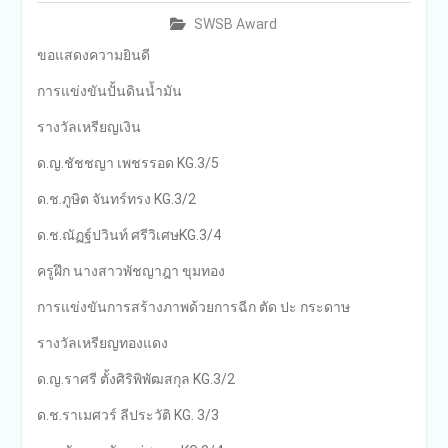
SWSB Award
ขอแสดงความยินดี
การแข่งขันปั้นดินน้ำมัน
รางวัลเหรียญเงิน
ด.ญ.ชัชชญา เพชรรอด KG.3/5
ด.ช.ภูษิต จันทร์ทรง KG.3/2
ด.ช.ณัฏฐ์ปวินท์ ศรีวิเศษKG.3/4
ครูฝึก นางสาวพัชญาฎา ขุมทอง
การแข่งขันการสร้างภาพด้วยการฉีก ตัด ปะ กระดาษ
รางวัลเหรียญทองแดง
ด.ญ.ราศรี ตั้งศิริพิพัฒสกุล KG.3/2
ด.ช.ราเมศวร์ ลีประวัติ KG. 3/3