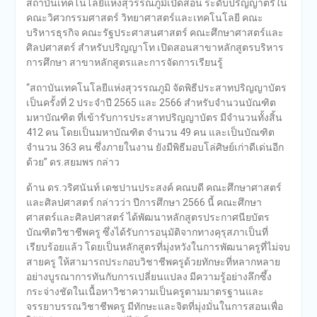
สถาบันเทคโนโลยีแห่งสุวรรณภูมิเปิดสอน ระดับปริญญาตรีใน
คณะวิศวกรรมศาสตร์ วิทยาศาสตร์และเทคโนโลยี คณะ
บริหารธุรกิจ คณะรัฐประศาสนศาสตร์ คณะศึกษาศาสตร์และ
ศิลปศาสตร์ สำหรับปริญญาโท เปิดสอนสาขาหลักสูตรบริหาร
การศึกษา สาขาหลักสูตรและการจัดการเรียนรู้
“สถาบันเทคโนโลยีแห่งสุวรรณภูมิ จัดพิธีประสาทปริญญาบัตร
เป็นครั้งที่ 2 ประจำปี 2565 และ 2566 สำหรับจำนวนบัณฑิต
มหาบัณฑิต ที่เข้ารับการประสาทปริญญาบัตร มีจำนวนทั้งสิ้น
412 คน โดยเป็นมหาบัณฑิต จำนวน 49 คน และเป็นบัณฑิต
จำนวน 363 คน ซึ่งภายในงาน ยังมีพิธีมอบโล่ศิษย์เก่าดีเด่นอีก
ด้วย” ดร.สยมพร กล่าว
ด้าน ดร.วริศนันท์ เดชปานประสงค์ คณบดี คณะศึกษาศาสตร์
และศิลปศาสตร์ กล่าวว่า ปีการศึกษา 2566 นี้ คณะศึกษา
ศาสตร์และศิลปศาสตร์ ได้พัฒนาหลักสูตรประกาศนียบัตร
บัณฑิตวิชาชีพครู ซึ่งได้รับการอนุมัติจากทางคุรุสภาเป็นที่
เรียบร้อยแล้ว โดยเป็นหลักสูตรที่มุ่งหวังในการพัฒนาครูที่ไม่จบ
สายครู ให้สามารถประกอบวิชาชีพครูด้วยทักษะที่หลากหลาย
อย่างบูรณาการทันกับการเปลี่ยนแปลง มีความรู้อย่างลึกซึ้ง
กระจ่างชัดในเนื้อหาวิชาความเป็นครูตามมาตรฐานและ
จรรยาบรรณวิชาชีพครู มีทักษะและจิตที่มุ่งมั่นในการสอนเพื่อ