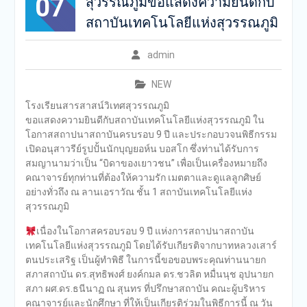
07
สุวรรณภูมิขอแสดงความยินดีกับ
สถาบันเทคโนโลยีแห่งสุวรรณภูมิ
admin
NEW
โรงเรียนสารสาสน์วิเทศสุวรรณภูมิ
ขอแสดงความยินดีกับสถาบันเทคโนโลยีแห่งสุวรรณภูมิ ใน
โอกาสสถาปนาสถาบันครบรอบ 9 ปี และประกอบวจนพิธีกรรม
เปิดอนุสาวรีย์รูปปั้นนักบุญยอห์น บอสโก ซึ่งท่านได้รับการ
สมญานามว่าเป็น “บิดาของเยาวชน” เพื่อเป็นเครื่องหมายถึง
คณาจารย์ทุกท่านที่ต้องให้ความรัก เมตตาและดูแลลูกศิษย์
อย่างทั่วถึง ณ ลานเอราวัณ ชั้น 1 สถาบันเทคโนโลยีแห่ง
สุวรรณภูมิ
เนื่องในโอกาสครอบรอบ 9 ปี แห่งการสถาปนาสถาบัน
เทคโนโลยีแห่งสุวรรณภูมิ โดยได้รับเกียรติจากบาทหลวงเสาร์
ตนประเสริฐ เป็นผู้ทำพิธี ในการนี้ขอขอบพระคุณท่านนายก
สภาสถาบัน ดร.สุทธิพงศ์ ยงค์กมล ดร.ชวลิต หมื่นนุช อุปนายก
สภา ผศ.ดร.ธนีนาฏ ณ สุนทร ที่ปรึกษาสถาบัน คณะผู้บริหาร
คณาจารย์และนักศึกษา ที่ให้เป็นเกียรติร่วมในพิธีการนี้ ณ วัน