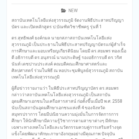
NEW
สถาบันเทคโนโลยีแห่งสุวรรณภูมิ จัดงานพิธีประสาทปริญญา
บัตร และเปิดหลักสูตร ป.บัณฑิตวิชาชีพครู รุ่นที่ 1
ดร.สุทธิพงศ์ ยงค์กมล นายกสภาสถาบันเทคโนโลยีแห่ง
สุวรรณภูมิ เป็นประธานในพิธีประสาทปริญญาบัตรแก่ผู้สำเร็จ
การศึกษาและมอบเหรียญเกียรตินิยม โดยมี ดร.สยมพร ทองเนื้อ
ดี อธิการบดี ดร.อนุสรณ์ นามประดิษฐ์ รองอธิการบดี ดร.วริศ
นันท์ เดชปานประสงค์ คณบดีคณะศึกษาศาสตร์และ
ศิลปศาสตร์ ร่วมในพิธี ณ หอประชุมพิบูลย์สุวรรณภูมิ สถาบัน
เทคโนโลยีแห่งสุวรรณภูมิ
ผู้สื่อข่าวรายงานว่า ในพิธีประสาทปริญญาบัตร ดร.สยมพร
กล่าวว่าสถาบันเทคโนโลยีแห่งสุวรรณภูมิ เป็นสถาบัน
อุดมศึกษาเอกชนในเครือสารสาสน์ ก่อตั้งขึ้นเมื่อปี พ.ศ. 2558
นับเป็นสถาบันอุดมศึกษาเอกชนแห่งที่ 4 ของจังหวัด
สมุทรปราการ โดยมีปณิธานความมุ่งมั่นในการจัดการการ
ศึกษา ให้นักศึกษามีความรู้วิชาการตามสาขาต่างๆ มีทักษะ
เฉพาะทางเทคโนโลยีและนวัตกรรมควบคู่การเสริมสร้างจุด
แข็งโดยพัฒนาทักษะภาษาอังกฤษอย่างมีคุณภาพ ปัจจุบัน