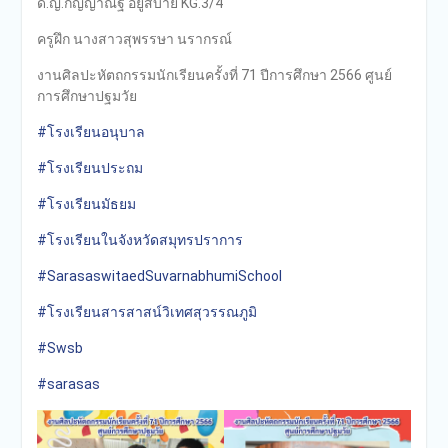
ด.ญ.กัญญาณัฐ อยู่สบาย KG.3/4
ครูฝึก นางสาวสุพรรษา นรากรณ์
งานศิลปะหัตถกรรมนักเรียนครั้งที่ 71 ปีการศึกษา 2566 ศูนย์
การศึกษาปฐมวัย
#โรงเรียนอนุบาล
#โรงเรียนประถม
#โรงเรียนมัธยม
#โรงเรียนในจังหวัดสมุทรปราการ
#SarasaswitaedSuvarnabhumiSchool
#โรงเรียนสารสาสน์วิเทศสุวรรณภูมิ
#Swsb
#sarasas