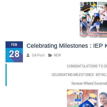
Celebrating Milestones : IE
FEB
28
QA Post
NEW
CONGRATULATIONS TO O
CELEBRATING MILESTONES : IEP K
Sarasas Witaed Suvarna